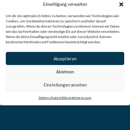
erfolgreiche
Einwilligung verwalten
Immobilienvermittlung
Um dir ein optimales Erlebnis zu bieten, verwenden wir Technologien wie
Cookies, um Geräteinformationen zu speichern und/oder darauf
zuzugreifen. Wenn du diesen Technologien zustimmst, können wir Daten
wie das Surfverhalten oder eindeutige IDs auf dieser Website verarbeiten.
Aus der früheren Bergschneider & Günzel
Wenn du deine Einwilligung nicht erteilst oder zurückziehst, können
Immobilien GbR ist ein starkes
bestimmte Merkmale und Funktionen beeinträchtigt werden.
Einzelunternehmen hervorgegangen, das nahtlos
weitergeführt wird – mit der gleichen Expertise,
Akzeptieren
dem gleichen Qualitätsanspruch und der
Ablehnen
gewohnten Zuverlässigkeit. Herr Bergschneider
steht uns auch weiterhin als erfahrener freier
Einstellungen ansehen
Mitarbeiter zur Seite, sodass unsere Kunden von
Datenschutzerklärung
Impressum
umfassender Kompetenz und langjähriger
Zusammenarbeit profitieren.
In den vergangenen
14 Jahren
konnten wir über